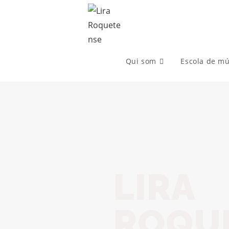
Qui som
Escola de mú
LIRA
ROQU