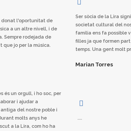
Ser sòcia de la Lira sign
 donat l'oportunitat de
societat cultural del no
ca a un altre nivell, i de
família ens fa possible 
a. Sempre rodejada de
filles ja que formen par
 que jo per la música.
temps. Una gent molt pr
Marian Torres
 és un orgull, i ho soc, per
aborar i ajudar a
 antiga del nostre poble i
. Durant molts anys he
....
scut a la Lira, com ho ha