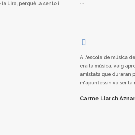
...
e la Lira, perquè la sento i
A l'escola de música d
era la música, vaig apre
amistats que duraran p
m'apuntessin va ser la 
Carme Llarch Azna