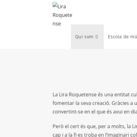
Skip
to
content
Qui som
Escola de mú
La Lira Roquetense és una entitat cult
fomentar la seva creació. Gràcies a 
convertint-se en el que és avui en dia
Però el cert és que, per a molts, la Li
cap i a la fi es troba en l’imaginari co