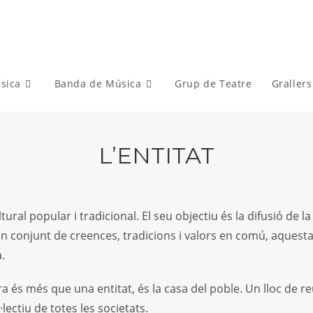
sica
Banda de Música
Grup de Teatre
Grallers
L’ENTITAT
ural popular i tradicional. El seu objectiu és la difusió de la
un conjunt de creences, tradicions i valors en comú, aquesta
.
ra és més que una entitat, és la casa del poble. Un lloc de reun
l·lectiu de totes les societats.