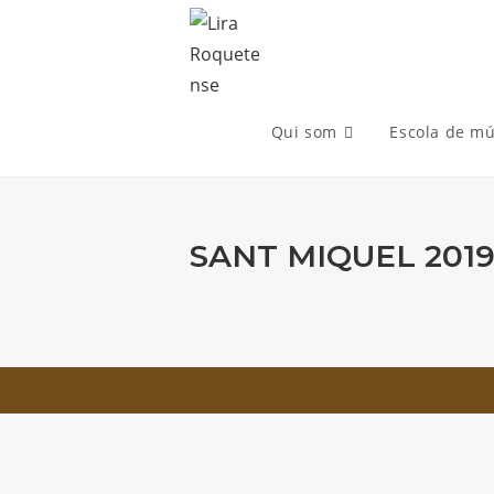
Skip
to
content
Qui som
Escola de mú
SANT MIQUEL 201