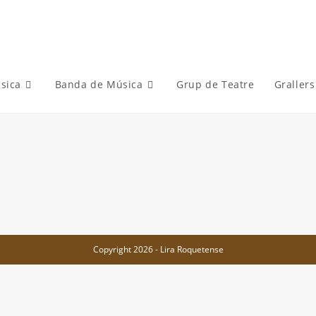
sica
Banda de Música
Grup de Teatre
Grallers
9
Copyright 2026 - Lira Roquetense