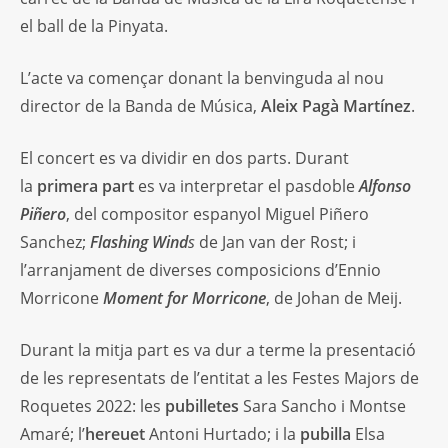
el ball de la Pinyata.
L’acte va començar donant la benvinguda al nou
director de la Banda de Música,
Aleix Pagà Martínez
.
El concert es va dividir en dos parts. Durant
la
primera part
es va interpretar el pasdoble
Alfonso
Piñero
, del compositor espanyol Miguel Piñero
Sanchez;
Flashing Wind
s
de Jan van der Rost; i
l’arranjament de diverses composicions d’Ennio
Morricone
Moment for Morricone
,
de Johan de Meij.
Durant la mitja part es va dur a terme la presentació
de les representats de l’entitat a les Festes Majors de
Roquetes 2022: les
pubilletes
Sara Sancho i Montse
Amaré; l’
hereuet
Antoni Hurtado; i la
pubilla
Elsa