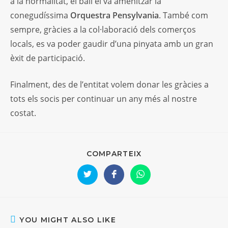
a la normalitat, el ball el va amenitzar la
conegudíssima
Orquestra Pensylvania
. També com
sempre, gràcies a la col·laboració dels comerços
locals, es va poder gaudir d’una pinyata amb un gran
èxit de participació.
Finalment, des de l’entitat volem donar les gràcies a
tots els socis per continuar un any més al nostre
costat.
SHARE
COMPARTEIX
THIS
CONTENT
Opens
Opens
Opens
in
in
in
a
a
a
new
new
new
window
window
window
YOU MIGHT ALSO LIKE