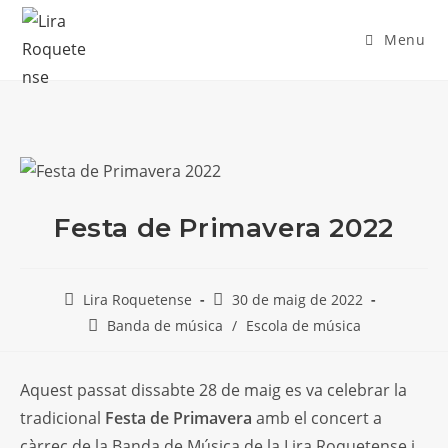
Skip
to
Menu
content
Festa de Primavera 2022
Post
Post
Lira Roquetense
30 de maig de 2022
author:
published:
Post
Banda de música
/
Escola de música
category:
Aquest passat dissabte 28 de maig es va celebrar la
tradicional
Festa de Primavera
amb el concert a
càrrec de la Banda de Música de la Lira Roquetense i